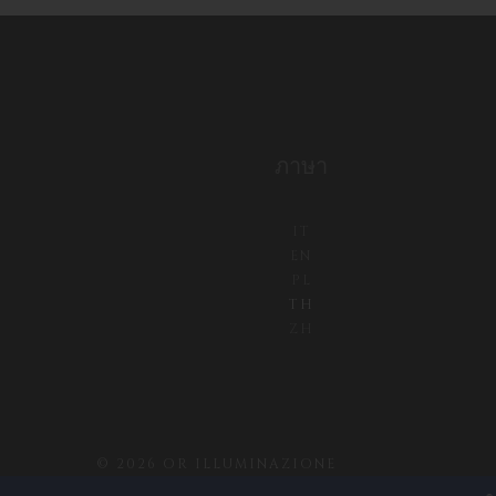
ภาษา
IT
EN
PL
TH
ZH
©
2026 OR ILLUMINAZIONE