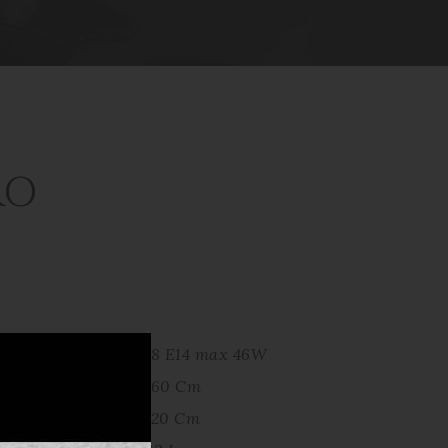
RO
18 E14 max 46W
160 Cm
120 Cm