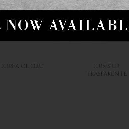
1008/A OL ORO
1005/S CR
TRASPARENTE