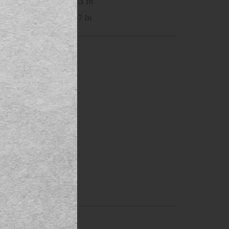
63 In
47 In