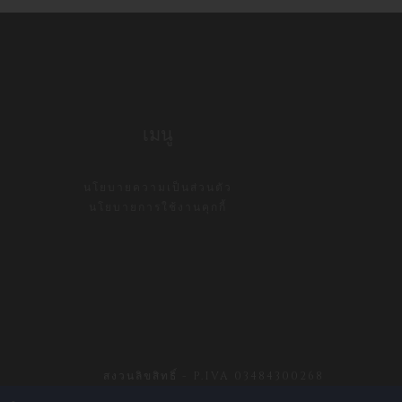
เมนู
นโยบายความเป็นส่วนตัว
นโยบายการใช้งานคุกกี้
สงวนลิขสิทธิ์ - P.IVA 03484300268