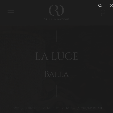
LA LUCE
Balla
HOME
KOLEKCJE
LA LUCE
BALLA
708/LT CR ASF