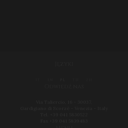
Języki
IT
EN
PL
TH
ZH
Odwiedź nas
Via Taliercio, 16 - 30037,
Gardigiano di Scorzè - Venezia - Italy
Tel. +39 041 5830522
Fax +39 041 5839483
Menu