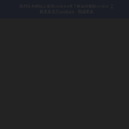
我們在本網站上使用cookies來了解如何刪除cookie
了
解更多关于cookies
.
閱讀更多
家庭，激情和知识。这三个词表
达了我们的本质。
GIOVANBATTISTA RICCA